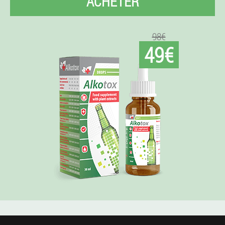
ACHETER
98€
49€