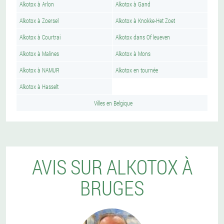
Alkotox à Arlon
Alkotox à Gand
Alkotox à Zoersel
Alkotox à Knokke-Het Zoet
Alkotox à Courtrai
Alkotox dans Of leueven
Alkotox à Malines
Alkotox à Mons
Alkotox à NAMUR
Alkotox en tournée
Alkotox à Hasselt
Villes en Belgique
AVIS SUR ALKOTOX À
BRUGES