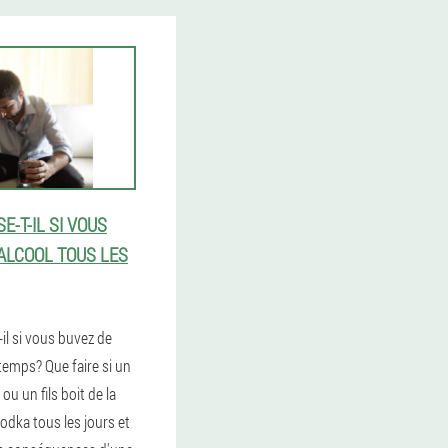
E-T-IL SI VOUS
’ALCOOL TOUS LES
il si vous buvez de
e temps? Que faire si un
ou un fils boit de la
vodka tous les jours et