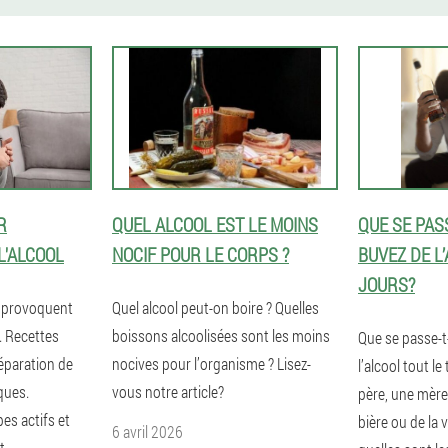
R
QUEL ALCOOL EST LE MOINS
QUE SE PASS
L'ALCOOL
NOCIF POUR LE CORPS ?
BUVEZ DE L
JOURS?
i provoquent
Quel alcool peut-on boire ? Quelles
l. Recettes
boissons alcoolisées sont les moins
Que se passe-t-
réparation de
nocives pour l’organisme ? Lisez-
l’alcool tout l
ques.
vous notre article?
père, une mère 
es actifs et
bière ou de la 
6 avril 2026
t.