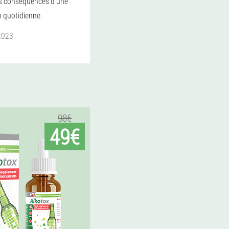
es conséquences d'une
quotidienne.
2023
98€
49€